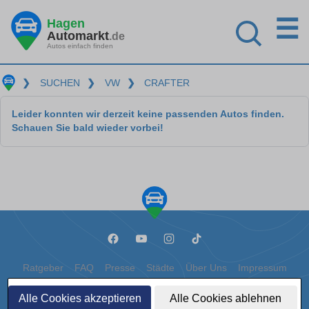
☰
Hagen
Automarkt
.de
Autos einfach finden
❯
SUCHEN
❯
VW
❯
CRAFTER
Leider konnten wir derzeit keine passenden Autos finden.
Schauen Sie bald wieder vorbei!
Ratgeber
FAQ
Presse
Städte
Über Uns
Impressum
Datenschutz
Cookies
Alle Cookies akzeptieren
Alle Cookies ablehnen