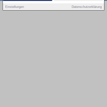
Copyright © 2000 - 2026 | 1A Infosysteme GmbH | Content by: 1a-sites-autos
Einstellungen
Datenschutzerklärung
08.08.2026