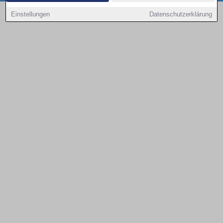
Copyright © 2000 - 2026 | 1A Infosysteme GmbH | Content by: 1a-sites-autos
Einstellungen
Datenschutzerklärung
09.08.2026