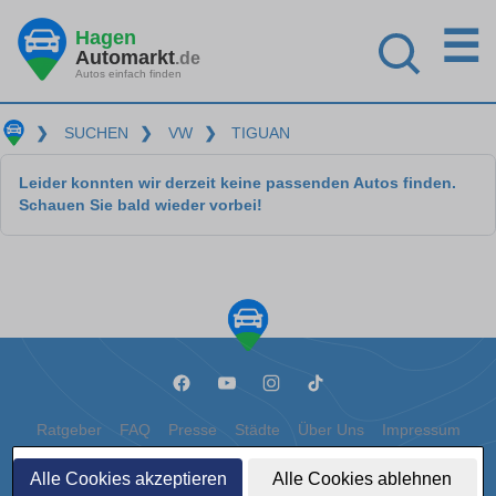
☰
Hagen
Automarkt
.de
Autos einfach finden
❯
SUCHEN
❯
VW
❯
TIGUAN
Leider konnten wir derzeit keine passenden Autos finden.
Schauen Sie bald wieder vorbei!
Ratgeber
FAQ
Presse
Städte
Über Uns
Impressum
Datenschutz
Cookies
Alle Cookies akzeptieren
Alle Cookies ablehnen