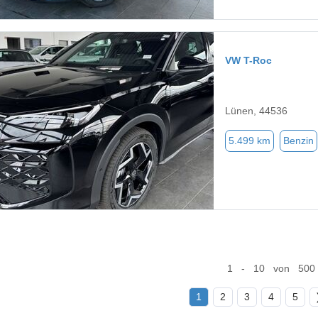
VW T-Roc
Lünen, 44536
5.499 km
Benzin
1 - 10 von 500
1
2
3
4
5