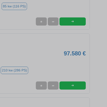
85 kw (116 PS)
➜
★
➦
97.580 €
210 kw (286 PS)
➜
★
➦