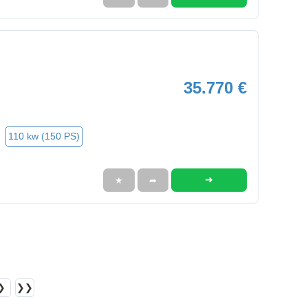
35.770 €
110 kw (150 PS)
➜
★
➦
❯
❯❯