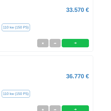
33.570 €
110 kw (150 PS)
➜
★
➦
36.770 €
110 kw (150 PS)
➜
★
➦