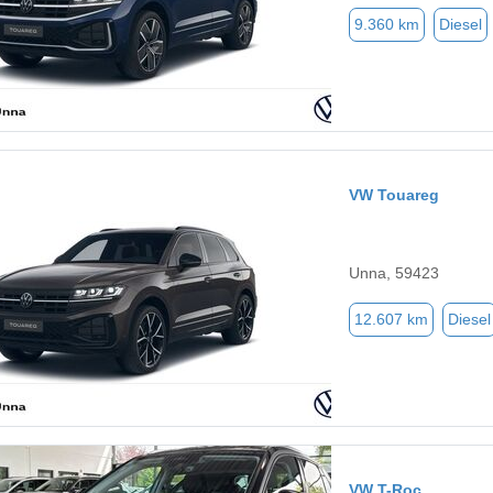
9.360 km
Diesel
VW Touareg
Unna, 59423
12.607 km
Diesel
VW T-Roc