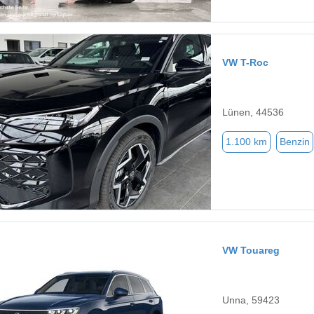
VW T-Roc
Lünen, 44536
1.100 km
Benzin
VW Touareg
Unna, 59423