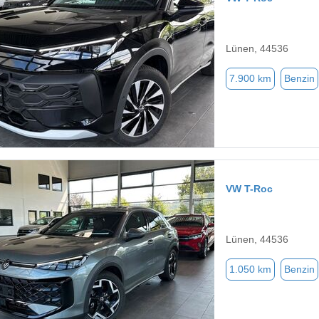
Lünen, 44536
7.900 km
Benzin
VW T-Roc
Lünen, 44536
1.050 km
Benzin