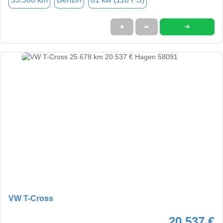
➜
★
➦
VW T-Cross
20.537 €