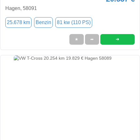
Hagen, 58091
25.678 km
Benzin
81 kw (110 PS)
➜
★
➦