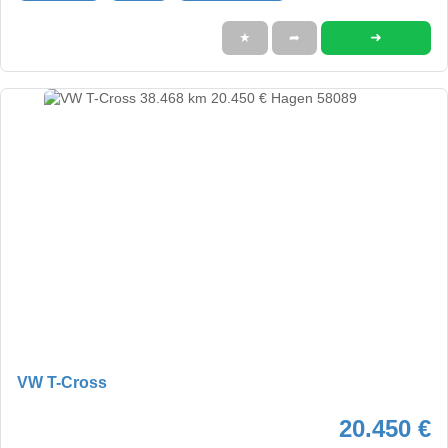
➜
★
➦
VW T-Cross
20.450 €