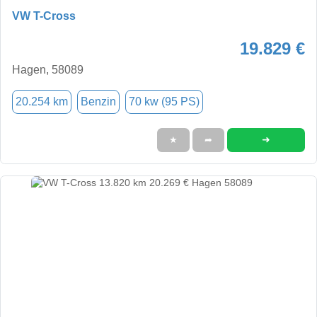
VW T-Cross
19.829 €
Hagen, 58089
20.254 km
Benzin
70 kw (95 PS)
➜
★
➦