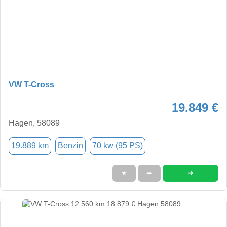
VW T-Cross
19.849 €
Hagen, 58089
19.889 km
Benzin
70 kw (95 PS)
➜
★
➦