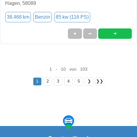
Hagen, 58089
38.468 km
Benzin
85 kw (116 PS)
➜
★
➦
1 - 10 von 103
1
2
3
4
5
❯
❯❯