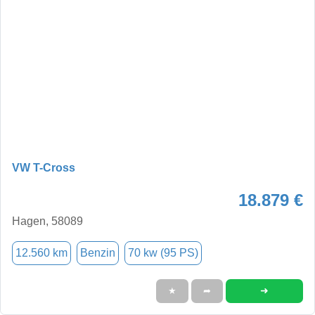
VW T-Cross
18.879 €
Hagen, 58089
12.560 km
Benzin
70 kw (95 PS)
➜
★
➦