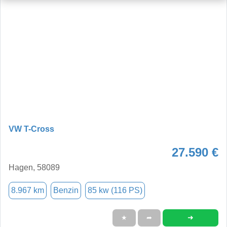
VW T-Cross
27.590 €
Hagen, 58089
8.967 km
Benzin
85 kw (116 PS)
➜
★
➦