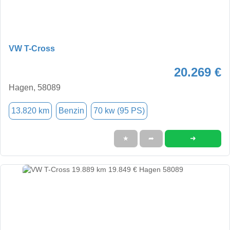
VW T-Cross
20.269 €
Hagen, 58089
13.820 km
Benzin
70 kw (95 PS)
➜
★
➦