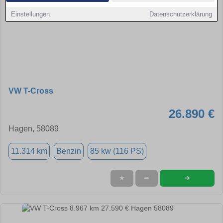
Einstellungen
Datenschutzerklärung
VW T-Cross
26.890 €
Hagen, 58089
11.314 km
Benzin
85 kw (116 PS)
➜
★
➦