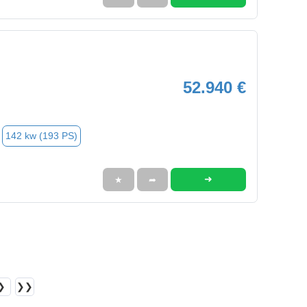
52.940 €
142 kw (193 PS)
➜
★
➦
❯
❯❯