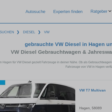
Ratgeber
Autosuche
Experten finden
SUCHEN
❯
DIESEL
❯
VW
gebrauchte VW Diesel in Hagen u
VW Diesel Gebrauchtwagen & Jahreswa
in Hagen für VW Diesel gezielt Fahrzeuge in deiner Nähe. Ob als Gebrauchtwagen o
Fahrzeuge von VW in Hagen verfü
VW T7 Multivan
Hagen, 58089