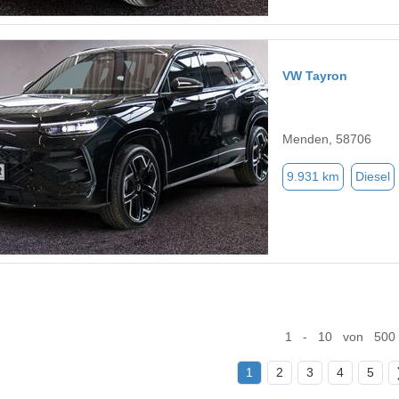
VW Tayron
Menden, 58706
9.931 km
Diesel
1 - 10 von 500
1
2
3
4
5