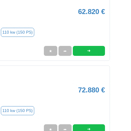
62.820 €
110 kw (150 PS)
➜
★
➦
72.880 €
110 kw (150 PS)
➜
★
➦