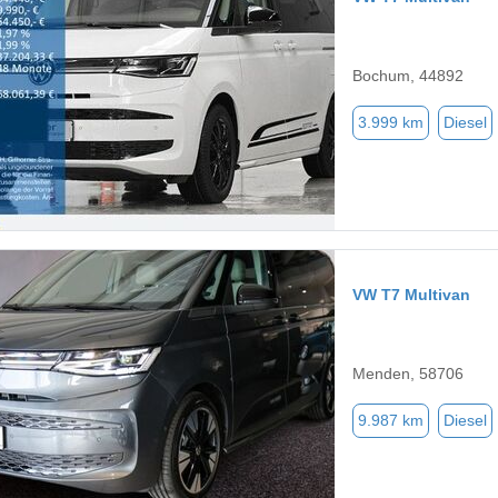
Bochum, 44892
3.999 km
Diesel
VW T7 Multivan
Menden, 58706
9.987 km
Diesel