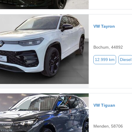
VW Tayron
Bochum, 44892
12.999 km
Diesel
VW Tiguan
Menden, 58706