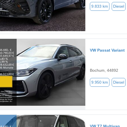
9.833 km
Diesel
VW Passat Variant
Bochum, 44892
9.950 km
Diesel
VW T7 Multivan