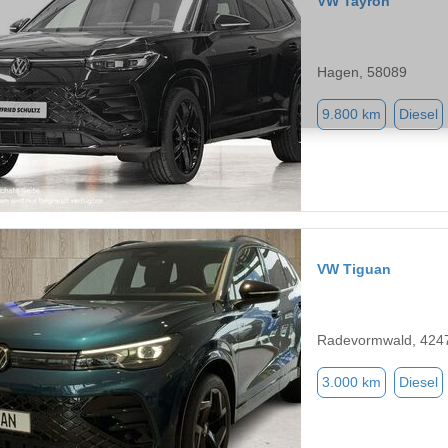
VW Tayron
Hagen, 58089
9.800 km
Diesel
VW Tiguan
Radevormwald, 424
3.000 km
Diesel