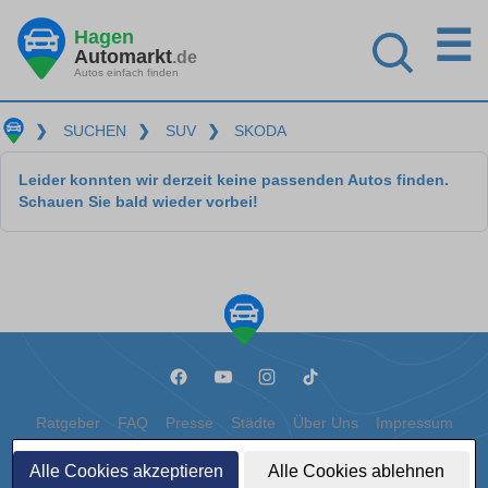
☰
Hagen
Automarkt
.de
Autos einfach finden
❯
SUCHEN
❯
SUV
❯
SKODA
Leider konnten wir derzeit keine passenden Autos finden.
Schauen Sie bald wieder vorbei!
Ratgeber
FAQ
Presse
Städte
Über Uns
Impressum
Datenschutz
Cookies
Alle Cookies akzeptieren
Alle Cookies ablehnen