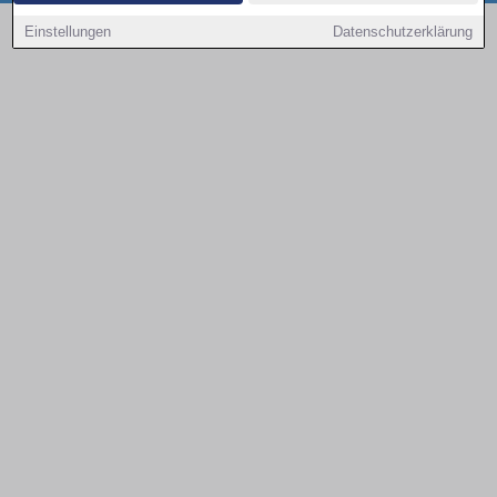
Copyright © 2000 - 2026 | 1A Infosysteme GmbH | Content by: 1a-sites-autos
Einstellungen
Datenschutzerklärung
09.08.2026