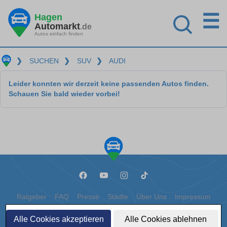
☰
Hagen
Automarkt
.de
Autos einfach finden
❯
SUCHEN
❯
SUV
❯
AUDI
Leider konnten wir derzeit keine passenden Autos finden.
Schauen Sie bald wieder vorbei!
Ratgeber
FAQ
Presse
Städte
Über Uns
Impressum
Datenschutz
Cookies
Alle Cookies akzeptieren
Alle Cookies ablehnen