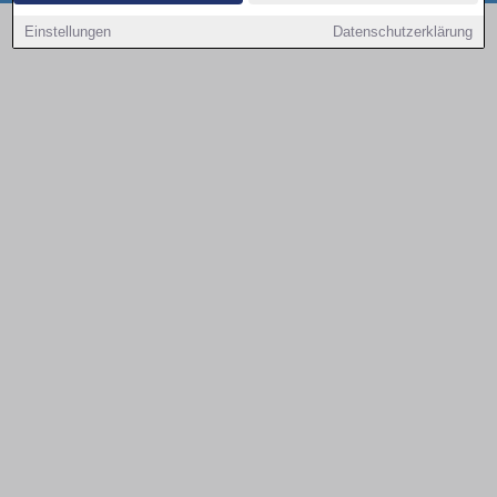
Copyright © 2000 - 2026 | 1A Infosysteme GmbH | Content by: 1a-sites-autos
Einstellungen
Datenschutzerklärung
09.08.2026