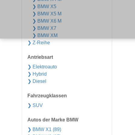
❯ BMW X5
❯ BMW X5 M
❯ BMW X6 M
❯ BMW X7
❯ BMW XM
❯ Z-Reihe
Antriebsart
❯ Elektroauto
❯ Hybrid
❯ Diesel
Fahrzeugklassen
❯ SUV
Autos der Marke BMW
❯ BMW X1 (89)