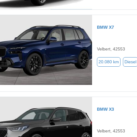
BMW X7
Velbert, 42553
20.080 km
Diesel
BMW X3
Velbert, 42553