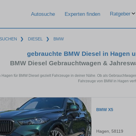
Ratgeber
Autosuche
Experten finden
SUCHEN
❯
DIESEL
❯
BMW
gebrauchte BMW Diesel in Hagen 
BMW Diesel Gebrauchtwagen & Jahreswa
n Hagen für BMW Diesel gezielt Fahrzeuge in deiner Nähe. Ob als Gebrauchtwagen 
Fahrzeuge von BMW in Hagen verfü
BMW X5
Hagen, 58119