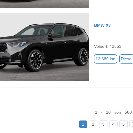
BMW X3
Velbert, 42553
12.680 km
Diesel
1 - 10 von 500
1
2
3
4
5