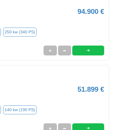
94.900 €
250 kw (340 PS)
➜
★
➦
51.899 €
140 kw (190 PS)
➜
★
➦