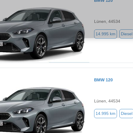
BMW 120
Lünen, 44534
14.995 km
Diesel
BMW 120
Lünen, 44534
14.995 km
Diesel