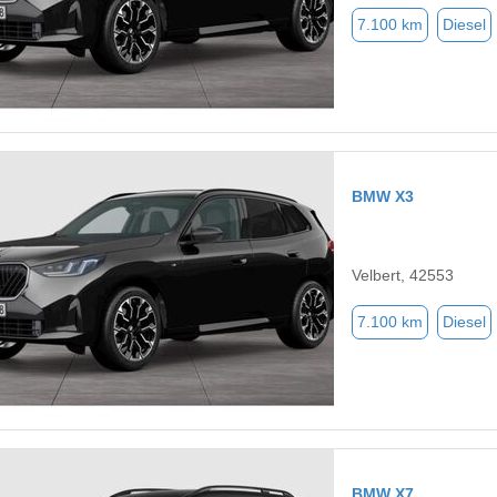
7.100 km
Diesel
BMW X3
Velbert, 42553
7.100 km
Diesel
BMW X7