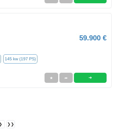
59.900 €
145 kw (197 PS)
➜
★
➦
❯
❯❯