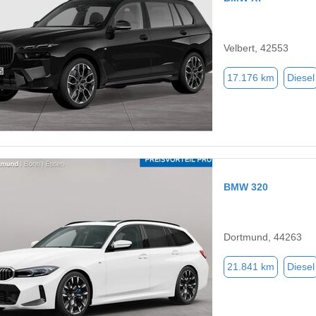
Velbert, 42553
17.176 km
Diesel
BMW 320
Dortmund, 44263
21.841 km
Diesel