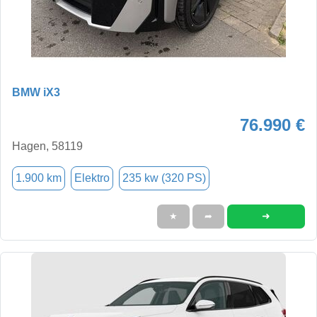
BMW iX3
76.990 €
Hagen, 58119
1.900 km
Elektro
235 kw (320 PS)
➜
★
➦