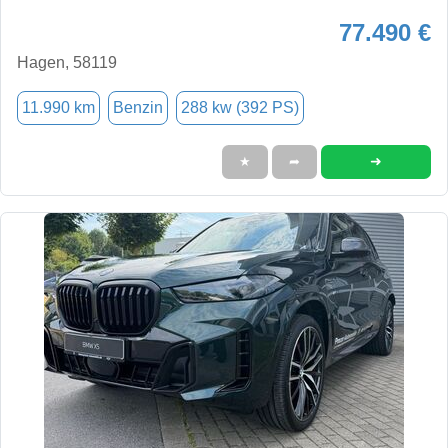
77.490 €
Hagen, 58119
11.990 km
Benzin
288 kw (392 PS)
➜
★
➦