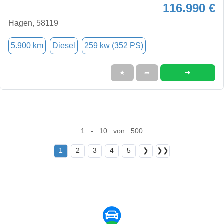
116.990 €
Hagen, 58119
5.900 km
Diesel
259 kw (352 PS)
➜
★
➦
1 - 10 von 500
1
2
3
4
5
❯
❯❯