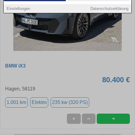
Einstellungen
Datenschutzerklärung
BMW iX3
80.400 €
Hagen, 58119
1.001 km
Elektro
235 kw (320 PS)
➜
★
➦