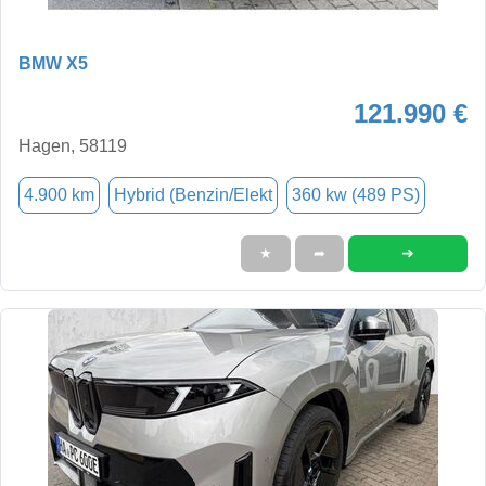
BMW X5
121.990 €
Hagen, 58119
4.900 km
Hybrid (Benzin/Elekt
360 kw (489 PS)
➜
★
➦