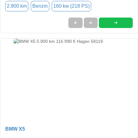
2.900 km
Benzin
160 kw (218 PS)
➜
★
➦
BMW X5