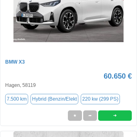
BMW X3
60.650 €
Hagen, 58119
7.500 km
Hybrid (Benzin/Elekt
220 kw (299 PS)
➜
★
➦