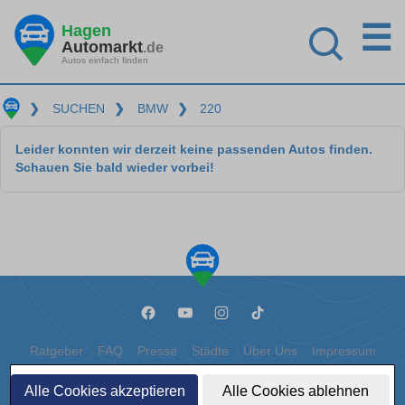
☰
Hagen
Automarkt
.de
Autos einfach finden
❯
SUCHEN
❯
BMW
❯
220
Leider konnten wir derzeit keine passenden Autos finden.
Schauen Sie bald wieder vorbei!
Ratgeber
FAQ
Presse
Städte
Über Uns
Impressum
Datenschutz
Cookies
Alle Cookies akzeptieren
Alle Cookies ablehnen