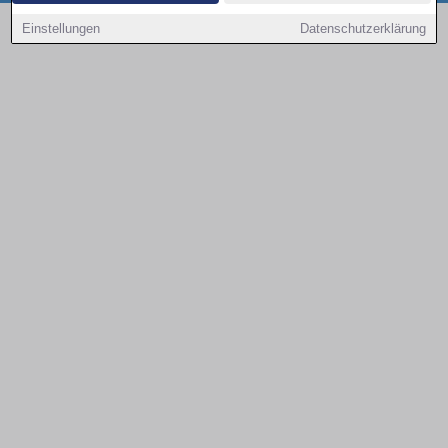
Copyright © 2000 - 2026 | 1A Infosysteme GmbH | Content by: 1a-sites-autos
Einstellungen
Datenschutzerklärung
09.08.2026