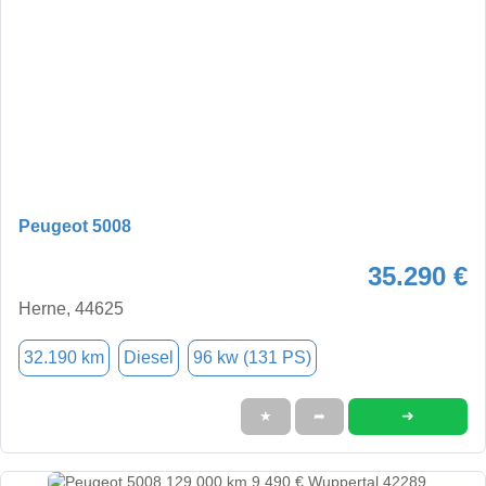
Peugeot 5008
35.290 €
Herne, 44625
32.190 km
Diesel
96 kw (131 PS)
➜
★
➦