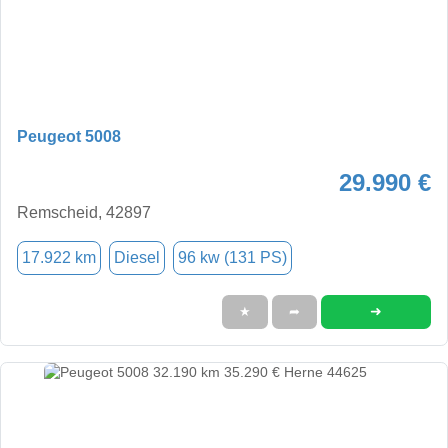
Peugeot 5008
29.990 €
Remscheid, 42897
17.922 km
Diesel
96 kw (131 PS)
➜
★
➦