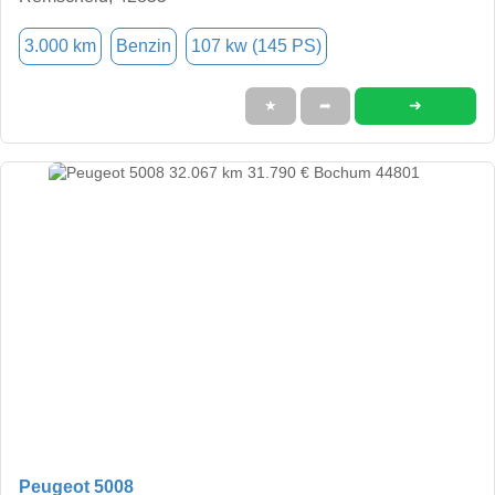
3.000 km
Benzin
107 kw (145 PS)
➜
★
➦
Peugeot 5008