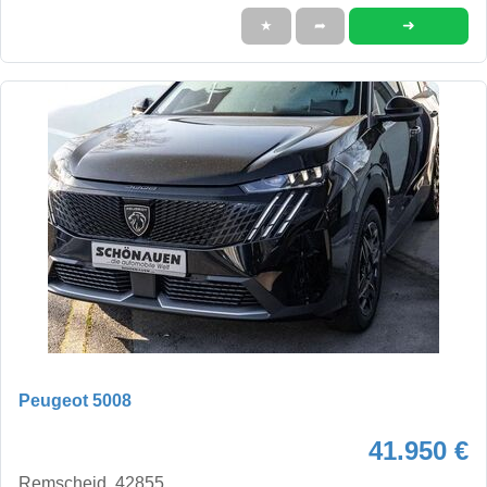
➜
★
➦
Peugeot 5008
41.950 €
Remscheid, 42855