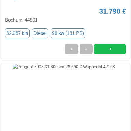
31.790 €
Bochum, 44801
32.067 km
Diesel
96 kw (131 PS)
➜
★
➦