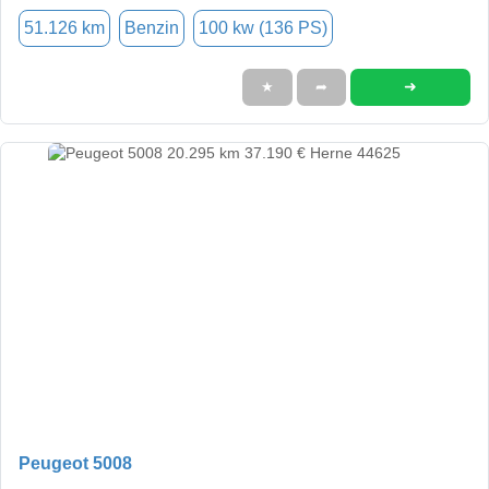
51.126 km
Benzin
100 kw (136 PS)
➜
★
➦
Peugeot 5008