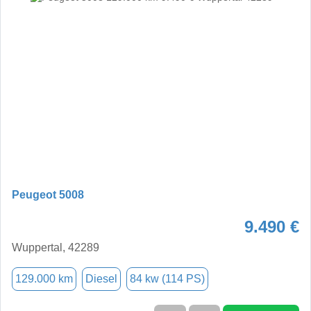
Peugeot 5008
9.490 €
Wuppertal, 42289
129.000 km
Diesel
84 kw (114 PS)