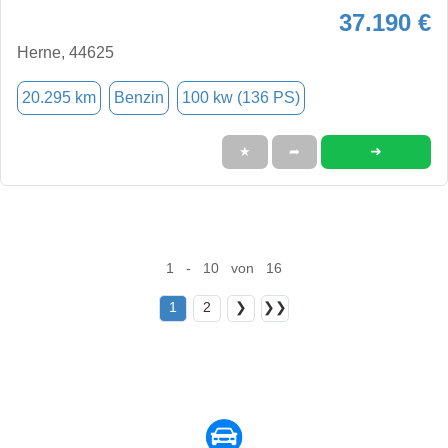
37.190 €
Herne, 44625
20.295 km
Benzin
100 kw (136 PS)
➜
★
➦
1 - 10 von 16
1
2
❯
❯❯