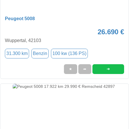
Peugeot 5008
26.690 €
Wuppertal, 42103
31.300 km
Benzin
100 kw (136 PS)
➜
★
➦