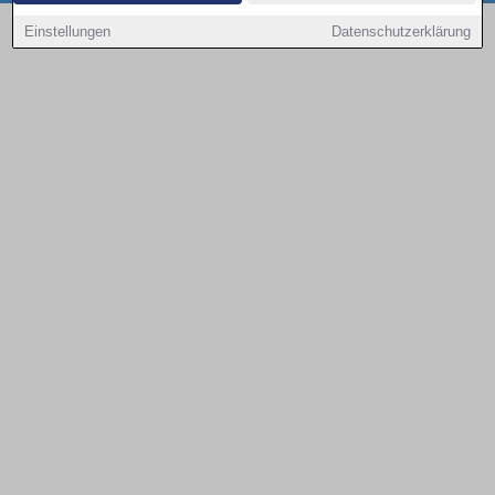
Copyright © 2000 - 2026 | 1A Infosysteme GmbH | Content by: 1a-sites-autos
Einstellungen
Datenschutzerklärung
08.08.2026