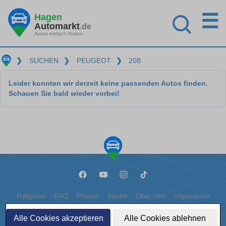
☰
Hagen
Automarkt
.de
Autos einfach finden
❯
SUCHEN
❯
PEUGEOT
❯
208
Leider konnten wir derzeit keine passenden Autos finden.
Schauen Sie bald wieder vorbei!
Ratgeber
FAQ
Presse
Städte
Über Uns
Impressum
Datenschutz
Cookies
Alle Cookies akzeptieren
Alle Cookies ablehnen