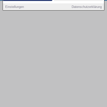
Copyright © 2000 - 2026 | 1A Infosysteme GmbH | Content by: 1a-sites-autos
Einstellungen
Datenschutzerklärung
08.08.2026