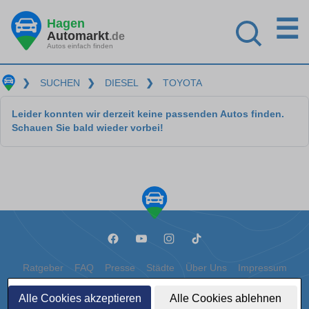
☰
Hagen
Automarkt
.de
Autos einfach finden
❯
SUCHEN
❯
DIESEL
❯
TOYOTA
Leider konnten wir derzeit keine passenden Autos finden.
Schauen Sie bald wieder vorbei!
Ratgeber
FAQ
Presse
Städte
Über Uns
Impressum
Datenschutz
Cookies
Alle Cookies akzeptieren
Alle Cookies ablehnen