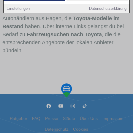
Fahrertypen die Marke interessant ist. Viele
Einstellungen
Datenschutzerklärung
Fahrzeuge stammen von Autohäusern und
Autohändlern aus Hagen, die
Toyota-Modelle im
Bestand
haben. Über interne Links gelangst du bei
Bedarf zu
Fahrzeugsuchen nach Toyota
, die die
entsprechenden Angebote der lokalen Anbieter
bündeln.
Ratgeber
FAQ
Presse
Städte
Über Uns
Impressum
Datenschutz
Cookies