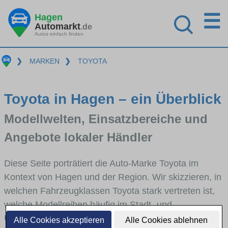
☰
Hagen
Automarkt
.de
Autos einfach finden
❯
MARKEN
❯
TOYOTA
Toyota in Hagen – ein Überblick
Modellwelten, Einsatzbereiche und
Angebote lokaler Händler
Diese Seite porträtiert die Auto-Marke Toyota im
Kontext von Hagen und der Region. Wir skizzieren, in
welchen Fahrzeugklassen Toyota stark vertreten ist,
welche Modellreihen häufig im Stadt- und
Umlandverkehr zu sehen sind und für welche
Alle Cookies akzeptieren
Alle Cookies ablehnen