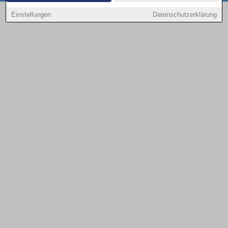
Copyright © 2000 - 2026 | 1A Infosysteme GmbH | Content by: 1a-sites-autos
Einstellungen
Datenschutzerklärung
07.08.2026