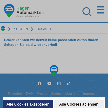
☰
Hagen
Automarkt
.de
Autos einfach finden
❯
SUCHEN
❯
BUGATTI
Leider konnten wir derzeit keine passenden Autos finden.
Schauen Sie bald wieder vorbei!
Ratgeber
FAQ
Presse
Städte
Über Uns
Impressum
Datenschutz
Cookies
Alle Cookies akzeptieren
Alle Cookies ablehnen