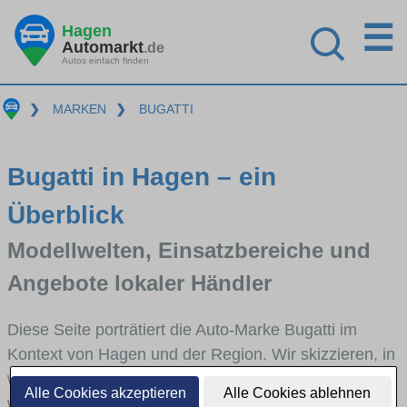
☰
Hagen
Automarkt
.de
Autos einfach finden
❯
MARKEN
❯
BUGATTI
Bugatti in Hagen – ein
Überblick
Modellwelten, Einsatzbereiche und
Angebote lokaler Händler
Diese Seite porträtiert die Auto-Marke Bugatti im
Kontext von Hagen und der Region. Wir skizzieren, in
welchen Fahrzeugklassen Bugatti stark vertreten ist,
Alle Cookies akzeptieren
Alle Cookies ablehnen
welche Modellreihen häufig im Stadt- und