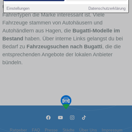
Umlandverkehr zu sehen sind und für welche
Einstellungen
Datenschutzerklärung
Fahrertypen die Marke interessant ist. Viele
Fahrzeuge stammen von Autohäusern und
Autohändlern aus Hagen, die
Bugatti-Modelle im
Bestand
haben. Über interne Links gelangst du bei
Bedarf zu
Fahrzeugsuchen nach Bugatti
, die die
entsprechenden Angebote der lokalen Anbieter
bündeln.
Ratgeber
FAQ
Presse
Städte
Über Uns
Impressum