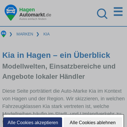
☰
Hagen
Automarkt
.de
Autos einfach finden
❯
MARKEN
❯
KIA
Kia in Hagen – ein Überblick
Modellwelten, Einsatzbereiche und
Angebote lokaler Händler
Diese Seite porträtiert die Auto-Marke Kia im Kontext
von Hagen und der Region. Wir skizzieren, in welchen
Fahrzeugklassen Kia stark vertreten ist, welche
Modellreihen häufig im Stadt- und Umlandverkehr zu
sehen sind und für welche Fahrertypen die Marke
Alle Cookies akzeptieren
Alle Cookies ablehnen