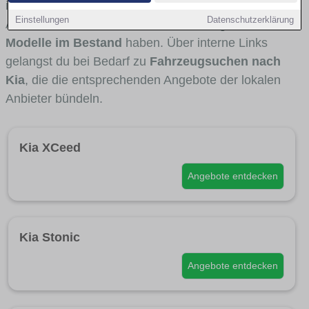
interessant ist. Viele Fahrzeuge stammen von
Einstellungen
Datenschutzerklärung
Autohäusern und Autohändlern aus Hagen, die
Kia-
Modelle im Bestand
haben. Über interne Links
gelangst du bei Bedarf zu
Fahrzeugsuchen nach
Kia
, die die entsprechenden Angebote der lokalen
Anbieter bündeln.
Kia XCeed
Angebote entdecken
Kia Stonic
Angebote entdecken