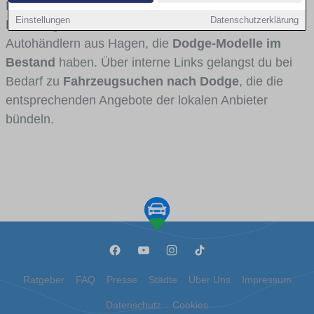
Fahrertypen die Marke interessant ist. Viele
Einstellungen
Datenschutzerklärung
Fahrzeuge stammen von Autohäusern und
Autohändlern aus Hagen, die
Dodge-Modelle im
Bestand
haben. Über interne Links gelangst du bei
Bedarf zu
Fahrzeugsuchen nach Dodge
, die die
entsprechenden Angebote der lokalen Anbieter
bündeln.
Ratgeber
FAQ
Presse
Städte
Über Uns
Impressum
Datenschutz
Cookies