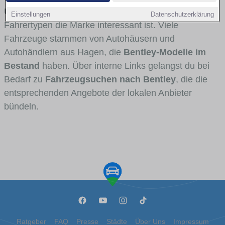
Umlandverkehr zu sehen sind und für welche
Einstellungen
Datenschutzerklärung
Fahrertypen die Marke interessant ist. Viele
Fahrzeuge stammen von Autohäusern und
Autohändlern aus Hagen, die
Bentley-Modelle im
Bestand
haben. Über interne Links gelangst du bei
Bedarf zu
Fahrzeugsuchen nach Bentley
, die die
entsprechenden Angebote der lokalen Anbieter
bündeln.
Ratgeber
FAQ
Presse
Städte
Über Uns
Impressum