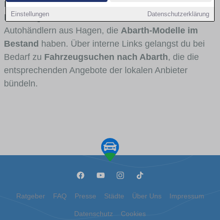
Fahrertypen die Marke interessant ist. Viele
Einstellungen
Datenschutzerklärung
Fahrzeuge stammen von Autohäusern und
Autohändlern aus Hagen, die
Abarth-Modelle im
Bestand
haben. Über interne Links gelangst du bei
Bedarf zu
Fahrzeugsuchen nach Abarth
, die die
entsprechenden Angebote der lokalen Anbieter
bündeln.
Ratgeber
FAQ
Presse
Städte
Über Uns
Impressum
Datenschutz
Cookies