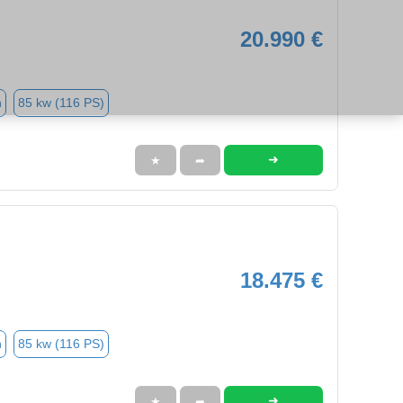
20.990 €
n
85 kw (116 PS)
➜
★
➦
18.475 €
n
85 kw (116 PS)
➜
★
➦