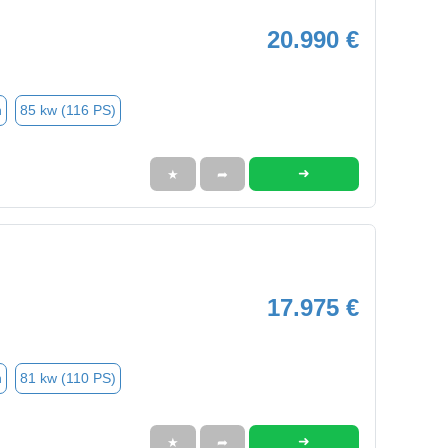
20.990 €
n
85 kw (116 PS)
➜
★
➦
17.975 €
n
81 kw (110 PS)
➜
★
➦