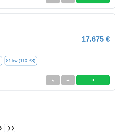
17.675 €
n
81 kw (110 PS)
➜
★
➦
❯
❯❯