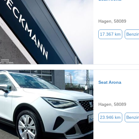
Hagen, 58089
17.367 km
Benzi
Seat Arona
Hagen, 58089
23.946 km
Benzi