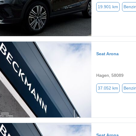
19.901 km
Benzi
Seat Arona
Hagen, 58089
37.052 km
Benzi
Seat Arona