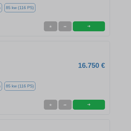
n
85 kw (116 PS)
➜
★
➦
16.750 €
n
85 kw (116 PS)
➜
★
➦