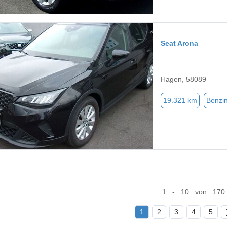
Seat Arona
Hagen, 58089
19.321 km
Benzi
1 - 10 von 170
1
2
3
4
5