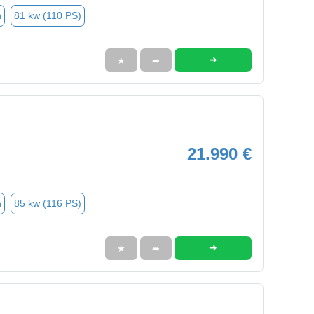
n
81 kw (110 PS)
➜
★
➦
21.990 €
n
85 kw (116 PS)
➜
★
➦