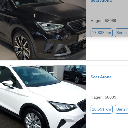
Seat Arona
Hagen, 58089
17.833 km
Benzi
Seat Arona
Hagen, 58089
28.591 km
Benzi