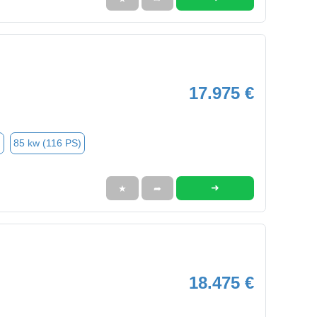
17.975 €
n
85 kw (116 PS)
➜
★
➦
18.475 €