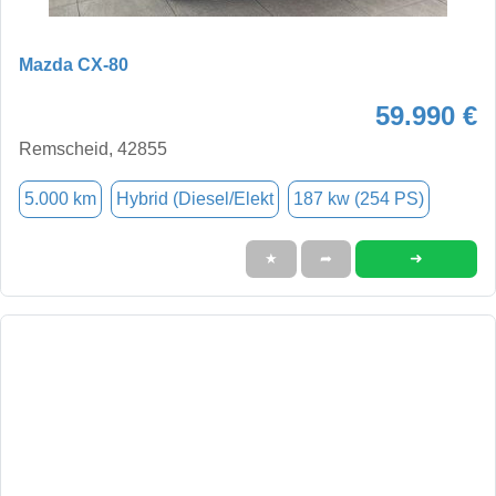
Mazda CX-80
59.990 €
Remscheid, 42855
5.000 km
Hybrid (Diesel/Elekt
187 kw (254 PS)
➜
★
➦