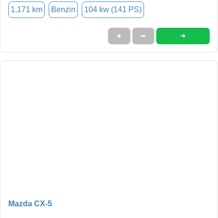
1.171 km
Benzin
104 kw (141 PS)
➜
★
➦
Mazda CX-5