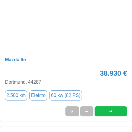
Mazda 6e
38.930 €
Dortmund, 44287
2.500 km
Elektro
60 kw (82 PS)
➜
★
➦