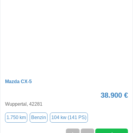
Mazda CX-5
38.900 €
Wuppertal, 42281
1.750 km
Benzin
104 kw (141 PS)