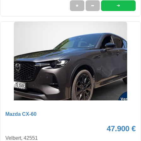
➜
★
➦
Mazda CX-60
47.900 €
Velbert, 42551