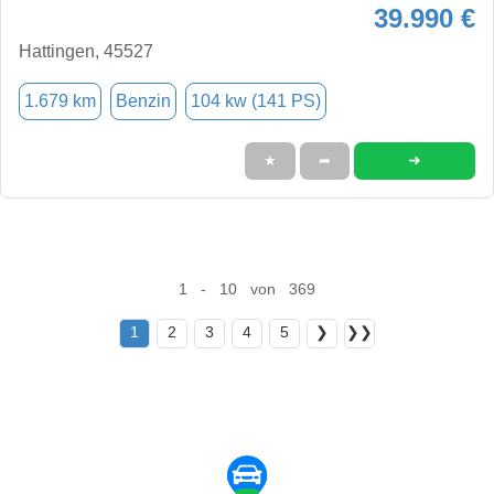
39.990 €
Hattingen, 45527
1.679 km
Benzin
104 kw (141 PS)
➜
★
➦
1 - 10 von 369
1
2
3
4
5
❯
❯❯