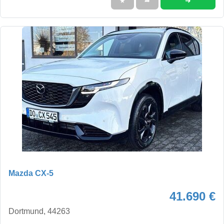
➜
★
➦
Mazda CX-5
41.690 €
Dortmund, 44263