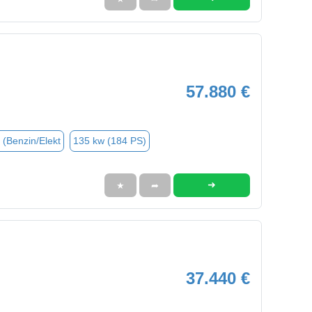
57.880 €
 (Benzin/Elekt
135 kw (184 PS)
➜
★
➦
37.440 €