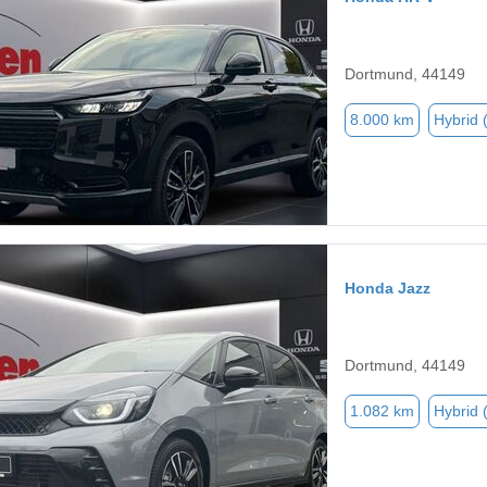
Dortmund, 44149
8.000 km
Hybrid 
Honda Jazz
Dortmund, 44149
1.082 km
Hybrid 