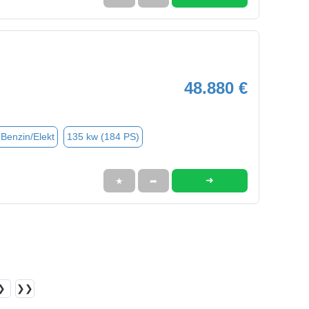
48.880 €
(Benzin/Elekt
135 kw (184 PS)
➜
★
➦
❯
❯❯