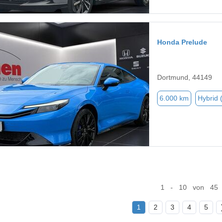
Honda Prelude
Dortmund, 44149
6.000 km
Hybrid 
1 - 10 von 45
1
2
3
4
5