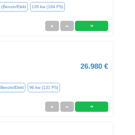
 (Benzin/Elekt
135 kw (184 PS)
➜
★
➦
26.980 €
(Benzin/Elekt
96 kw (131 PS)
➜
★
➦