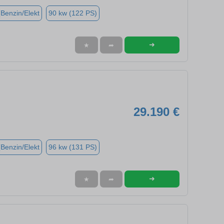
(Benzin/Elekt
90 kw (122 PS)
➜
★
➦
29.190 €
(Benzin/Elekt
96 kw (131 PS)
➜
★
➦