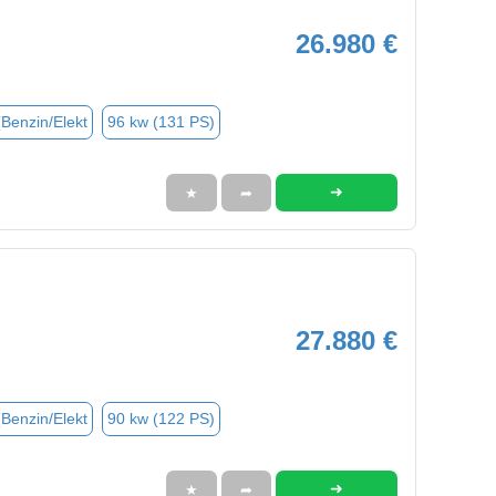
26.980 €
(Benzin/Elekt
96 kw (131 PS)
➜
★
➦
27.880 €
(Benzin/Elekt
90 kw (122 PS)
➜
★
➦