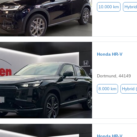
10.000 km
Hybrid
Honda HR-V
Dortmund, 44149
8.000 km
Hybrid 
Honda HR-V