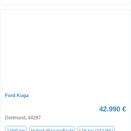
Ford Kuga
42.990 €
Dortmund, 44287
7.900 km
Hybrid (Benzin/Elekt
178 kw (242 PS)