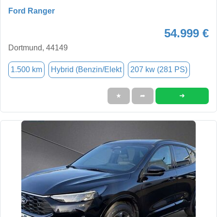
Ford Ranger
54.999 €
Dortmund, 44149
1.500 km
Hybrid (Benzin/Elekt
207 kw (281 PS)
➜
★
➦