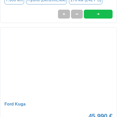
➜
★
➦
Ford Kuga
45.990 €