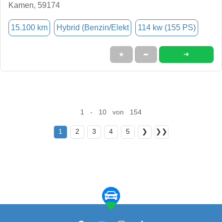
Kamen, 59174
15.100 km
Hybrid (Benzin/Elekt
114 kw (155 PS)
➜
★
➦
1 - 10 von 154
1
2
3
4
5
❯
❯❯