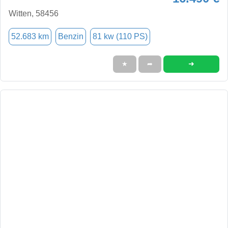
Witten, 58456
52.683 km
Benzin
81 kw (110 PS)
➜
★
➦