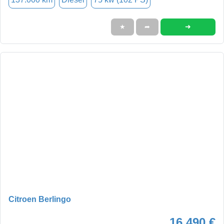
➜
★
➦
Citroen Berlingo
16.490 €