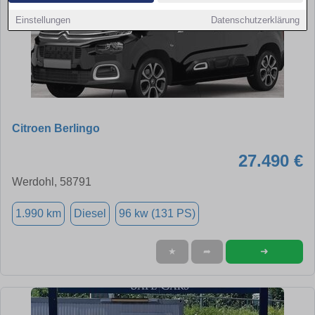
Einstellungen
Datenschutzerklärung
Citroen Berlingo
27.490 €
Werdohl, 58791
1.990 km
Diesel
96 kw (131 PS)
➜
★
➦