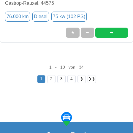
Castrop-Rauxel, 44575
76.000 km
Diesel
75 kw (102 PS)
➜
★
➦
1 - 10 von 34
1
2
3
4
❯
❯❯