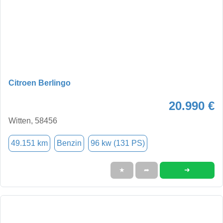
Citroen Berlingo
20.990 €
Witten, 58456
49.151 km
Benzin
96 kw (131 PS)
➜
★
➦