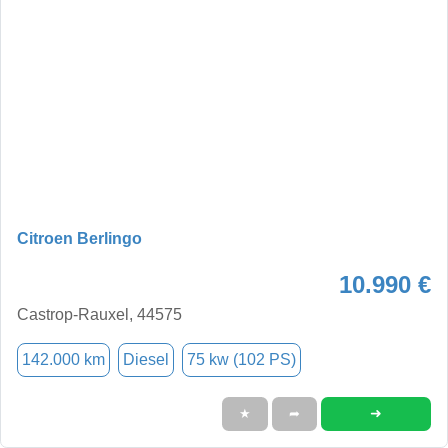
Citroen Berlingo
10.990 €
Castrop-Rauxel, 44575
142.000 km
Diesel
75 kw (102 PS)
➜
★
➦