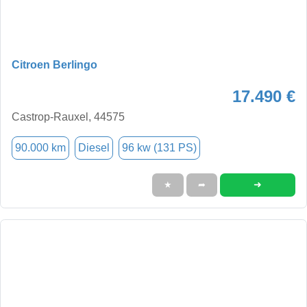
Citroen Berlingo
17.490 €
Castrop-Rauxel, 44575
90.000 km
Diesel
96 kw (131 PS)
➜
★
➦