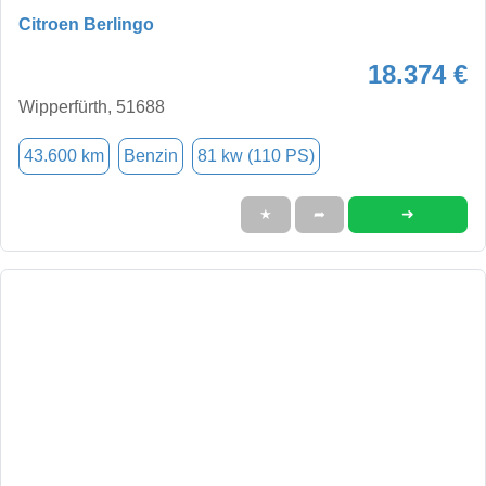
Citroen Berlingo
18.374 €
Wipperfürth, 51688
43.600 km
Benzin
81 kw (110 PS)
➜
★
➦